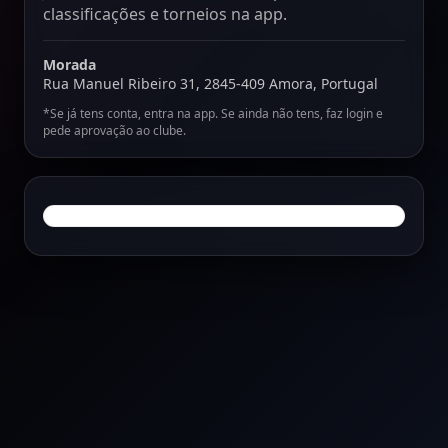
classificações e torneios na app.
Morada
Rua Manuel Ribeiro 31, 2845-409 Amora, Portugal
*Se já tens conta, entra na app. Se ainda não tens, faz login e
pede aprovação ao clube.